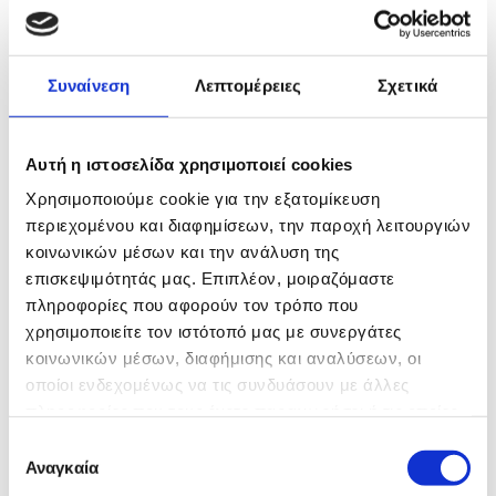
www.prassas-grill.gr
Συναίνεση
Λεπτομέρειες
Σχετικά
Αυτή η ιστοσελίδα χρησιμοποιεί cookies
Χρησιμοποιούμε cookie για την εξατομίκευση
περιεχομένου και διαφημίσεων, την παροχή λειτουργιών
κοινωνικών μέσων και την ανάλυση της
επισκεψιμότητάς μας. Επιπλέον, μοιραζόμαστε
πληροφορίες που αφορούν τον τρόπο που
χρησιμοποιείτε τον ιστότοπό μας με συνεργάτες
κοινωνικών μέσων, διαφήμισης και αναλύσεων, οι
ΑΓΓΕΛΑΚΙΑ
οποίοι ενδεχομένως να τις συνδυάσουν με άλλες
ΕΣΤΙΑΤΟΡΙΟ
πληροφορίες που τους έχετε παραχωρήσει ή τις οποίες
έχουν συλλέξει σε σχέση με την από μέρους σας χρήση
Ε
των υπηρεσιών τους.
Αναγκαία
www.aggelakia.gr
π